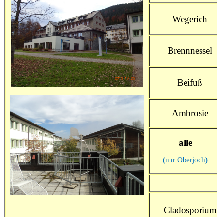
Wegerich
Brennnessel
Beifuß
Ambrosie
alle
(
nur Oberjoch
)
Cladosporium