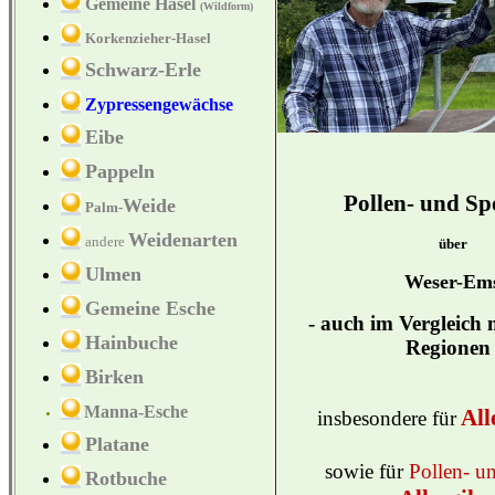
Gemeine Hasel
(Wildform)
Korkenzieher-Hasel
Schwarz-Erle
Zypressengewächse
Eibe
Pappeln
Pollen- und Sp
Weide
Palm-
Weidenarten
andere
über
Ulmen
Weser-Em
Gemeine Esche
- auch im Vergleich 
Hainbuche
Regione
Birken
M
anna-Esche
All
insbesondere für
Platane
sowie für
Pollen- u
Rotbuche