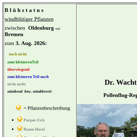
B l ü h s t a t u s
windblütiger
Pflanzen
zwischen
Oldenburg
und
Bremen
zum
3. Aug. 2026:
noch nicht
zum kleinerenTeil
überwiegend
zum kleineren Teil noch
Dr. Wacht
nicht mehr
stäubend bzw. stäubbereit
Pollenflug-Re
= Pflanzenbeschreibung
P
urpur-Erle
Baum-Hasel