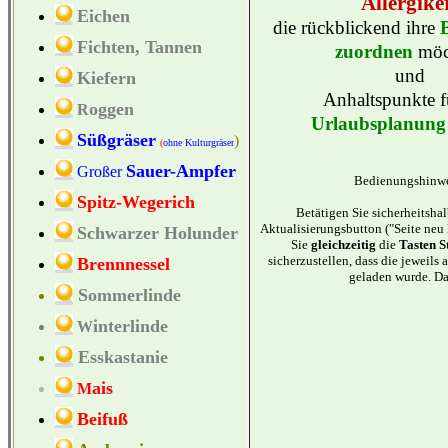
Allergike
Eichen
die rückblickend ihre
Fichten, Tannen
zuordnen
möc
und
Kiefern
Anhaltspunkte f
oggen
R
Urlaubsplanung
Süßgräser
)
(
ohne
Kulturgräser
Sauer-Ampfer
Großer
Bedienungshinwe
Spitz-Wegerich
Betätigen Sie sicherheitsha
Aktualisierungsbutton ("Seite neu
Schwarzer Holunder
Sie
gleichzeitig
die
Tasten S
sicherzustellen, dass die jeweils 
Brennnessel
geladen wurde. D
Sommerlinde
interlinde
W
Esskastanie
ais
M
Beifuß