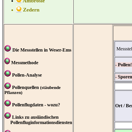
Ambrosie
Zedern
Messste
Die Messstellen in Weser-Ems
Messmethode
-
Pollen
f
Pollen-Analyse
-
Spore
Pollenquellen
(stäubende
Pflanzen)
Pollenflugdaten - wozu?
Ort / Be
Links zu ausländischen
Pollenfluginformationsdiensten